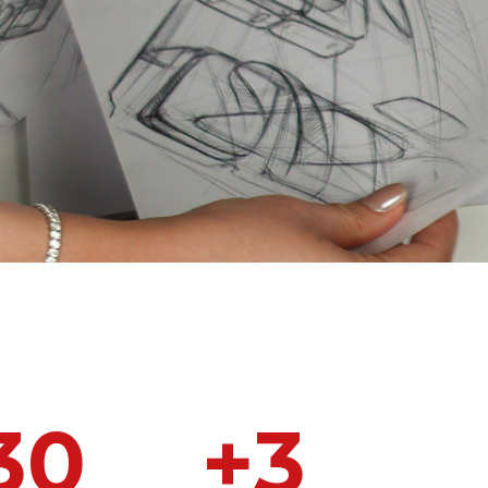
30
+
3