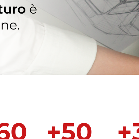
60
+
50
+